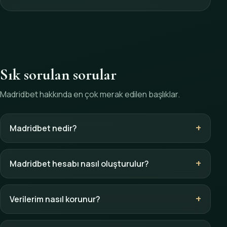
Sık sorulan sorular
Madridbet hakkında en çok merak edilen başlıklar.
Madridbet nedir?
Madridbet hesabı nasıl oluşturulur?
Verilerim nasıl korunur?