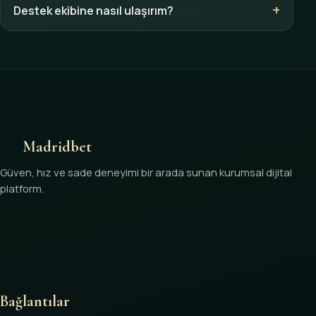
Destek ekibine nasıl ulaşırım?
Madridbet
Güven, hız ve sade deneyimi bir arada sunan kurumsal dijital
platform.
Bağlantılar