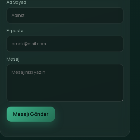
Ad Soyad
E-posta
Mesaj
Mesajı Gönder