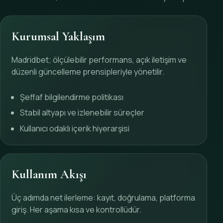
Kurumsal Yaklaşım
Madridbet; ölçülebilir performans, açık iletişim ve
düzenli güncelleme prensipleriyle yönetilir.
Şeffaf bilgilendirme politikası
Stabil altyapı ve izlenebilir süreçler
Kullanıcı odaklı içerik hiyerarşisi
Kullanım Akışı
Üç adımda net ilerleme: kayıt, doğrulama, platforma
giriş. Her aşama kısa ve kontrollüdür.