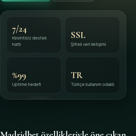
7/24
SSL
Kesintisiz destek
hattı
Şifreli veri iletişimi
%99
TR
Uptime hedefi
Türkçe kullanım odaklı
Madridbet özellikleriyle öne çıkan