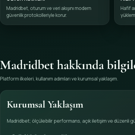
Madridbet, oturum ve veri akışını modern
Hafif 
güvenlik protokolleriyle korur.
yükleme
Madridbet hakkında bilgi
Platform ilkeleri, kullanım adımları ve kurumsal yaklaşım.
Kurumsal Yaklaşım
Madridbet; ölçülebilir performans, açık iletişim ve düzenli g