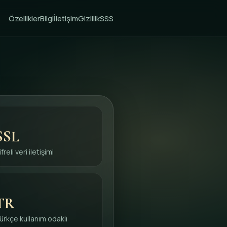
Özellikler
Bilgi
İletişim
Gizlilik
SSS
SSL
ifreli veri iletişimi
TR
ürkçe kullanım odaklı