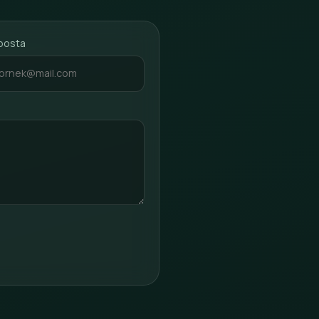
posta