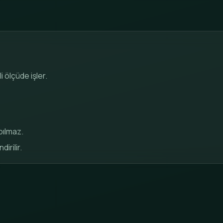
i ölçüde işler.
pılmaz.
irilir.