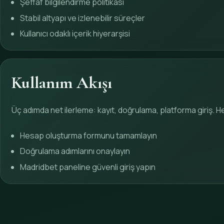
Şeffaf bilgilendirme politikası
Stabil altyapı ve izlenebilir süreçler
Kullanıcı odaklı içerik hiyerarşisi
Kullanım Akışı
Üç adımda net ilerleme: kayıt, doğrulama, platforma giriş. H
Hesap oluşturma formunu tamamlayın
Doğrulama adımlarını onaylayın
Madridbet paneline güvenli giriş yapın