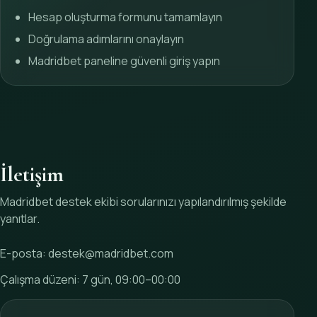
Hesap oluşturma formunu tamamlayın
Doğrulama adımlarını onaylayın
Madridbet paneline güvenli giriş yapın
İletişim
Madridbet destek ekibi sorularınızı yapılandırılmış şekilde
yanıtlar.
E-posta:
destek@madridbet.com
Çalışma düzeni: 7 gün, 09:00–00:00