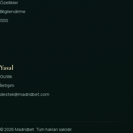
Özellikler
Bilgilendirme
SSS
Yasal
Gizlilik
İletişim
destek@madridbet.com
©
2026
Madridbet. Tüm hakları saklıdır.