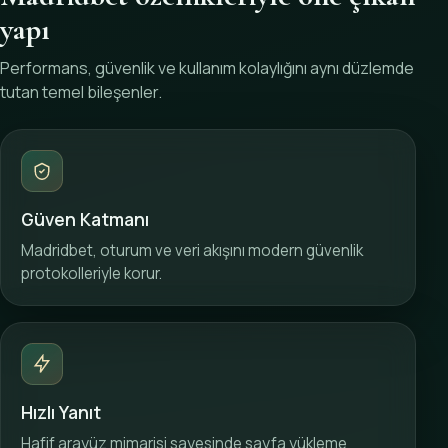
yapı
Performans, güvenlik ve kullanım kolaylığını aynı düzlemde
tutan temel bileşenler.
Güven Katmanı
Madridbet, oturum ve veri akışını modern güvenlik
protokolleriyle korur.
Hızlı Yanıt
Hafif arayüz mimarisi sayesinde sayfa yükleme