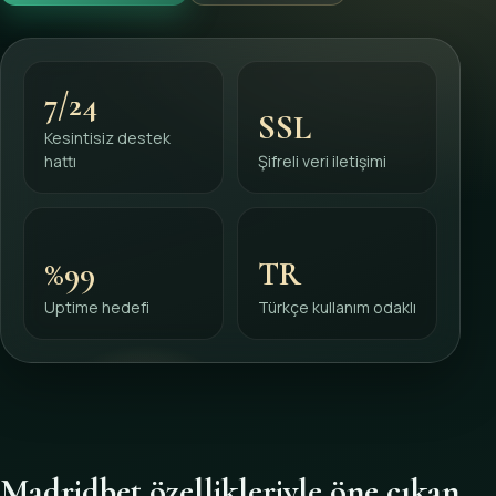
7/24
SSL
Kesintisiz destek
hattı
Şifreli veri iletişimi
%99
TR
Uptime hedefi
Türkçe kullanım odaklı
Madridbet özellikleriyle öne çıkan